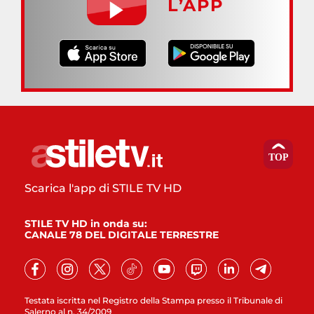
L’APP
Scarica l'app di STILE TV HD
STILE TV HD in onda su:
CANALE 78 DEL DIGITALE TERRESTRE
Testata iscritta nel Registro della Stampa presso il Tribunale di
Salerno al n. 34/2009