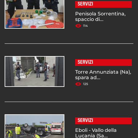
SERVIZI
Penisola Sorrentina,
spaccio di...
114
SERVIZI
Torre Annunziata (Na),
spara ad...
125
SERVIZI
Eboli - Vallo della
Lucania (Sa...