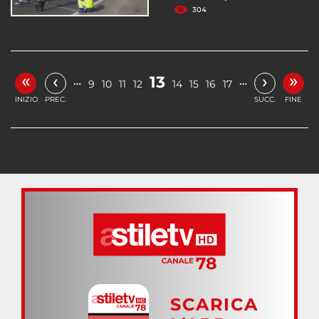
304
«
»
‹
›
13
…
…
9
10
11
12
14
15
16
17
INIZIO
PREC.
SUCC.
FINE
SCARICA