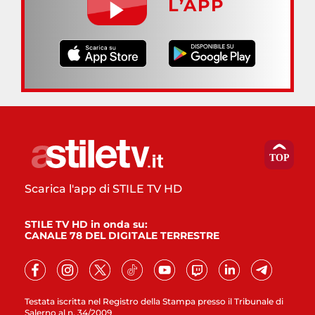
L’APP
Scarica l'app di STILE TV HD
STILE TV HD in onda su:
CANALE 78 DEL DIGITALE TERRESTRE
Testata iscritta nel Registro della Stampa presso il Tribunale di
Salerno al n. 34/2009