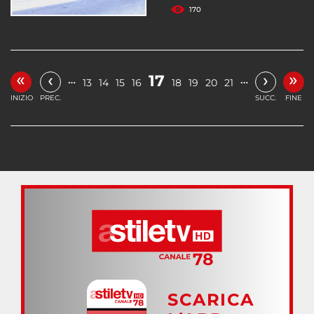
170
«
»
‹
›
17
…
…
13
14
15
16
18
19
20
21
INIZIO
PREC.
SUCC.
FINE
SCARICA