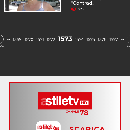
“Contrad...
2231
‹
1573
…
…
1569
1570
1571
1572
1574
1575
1576
1577
EC.
S
SCARICA