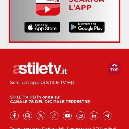
L’APP
Scarica l'app di STILE TV HD
STILE TV HD in onda su:
CANALE 78 DEL DIGITALE TERRESTRE
Testata iscritta nel Registro della Stampa presso il Tribunale di