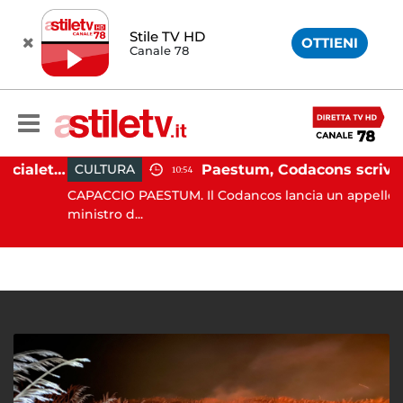
Stile TV HD
OTTIENI
Canale 78
Martina Carbonaro, braccialetto elettronico per i genitori della 14enne uccisa dall'ex
Paestum, Codacons scrive al ministro Giuli: "Rilanciare scavi dell'Anfiteatro 
CULTURA
10:54
CAPACCIO PAESTUM. Il Codancos lancia un appello al
ministro d...