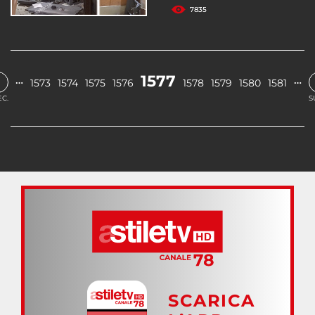
7835
‹
1577
…
…
1573
1574
1575
1576
1578
1579
1580
1581
C.
S
SCARICA