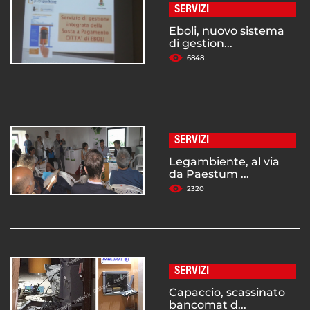
SERVIZI
Eboli, nuovo sistema
di gestion...
6848
SERVIZI
Legambiente, al via
da Paestum ...
2320
SERVIZI
Capaccio, scassinato
bancomat d...