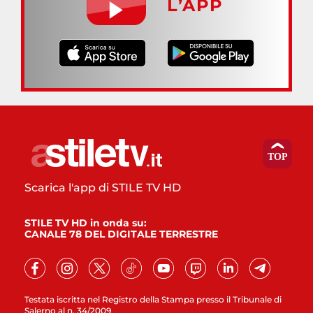
L’APP
Scarica l'app di STILE TV HD
STILE TV HD in onda su:
CANALE 78 DEL DIGITALE TERRESTRE
Testata iscritta nel Registro della Stampa presso il Tribunale di
Salerno al n. 34/2009