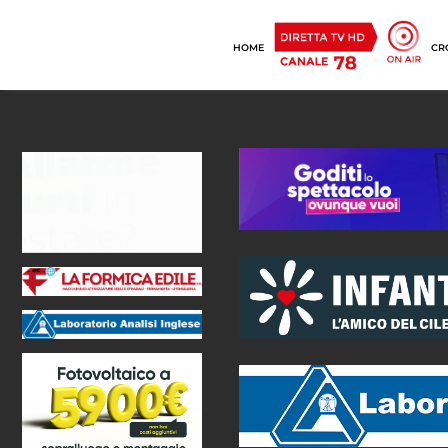
HOME
CR