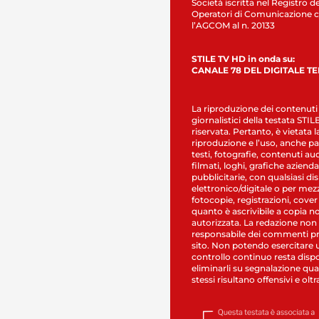
Società iscritta nel Registro de
Operatori di Comunicazione c
l’AGCOM al n. 20133
STILE TV HD in onda su:
CANALE 78 DEL DIGITALE T
La riproduzione dei contenuti
giornalistici della testata STI
riservata. Pertanto, è vietata l
riproduzione e l’uso, anche par
testi, fotografie, contenuti au
filmati, loghi, grafiche aziendal
pubblicitarie, con qualsiasi di
elettronico/digitale o per mez
fotocopie, registrazioni, cover
quanto è ascrivibile a copia n
autorizzata. La redazione non
responsabile dei commenti pr
sito. Non potendo esercitare 
controllo continuo resta dispo
eliminarli su segnalazione qual
stessi risultano offensivi e oltr