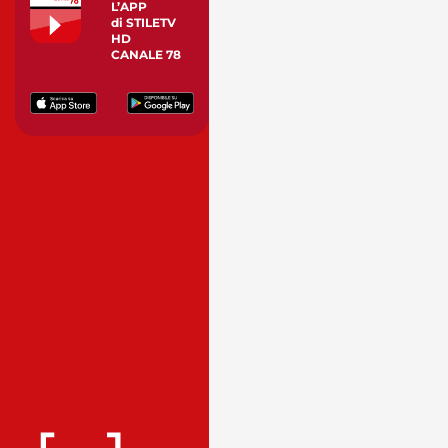
L’APP
di STILETV
HD
CANALE 78