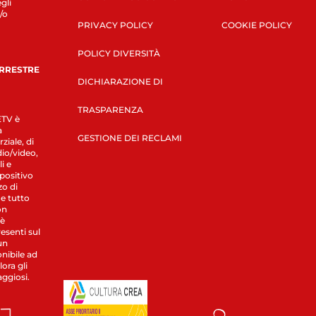
gli
/o
PRIVACY POLICY
COOKIE POLICY
POLICY DIVERSITÀ
ERRESTRE
DICHIARAZIONE DI
TRASPARENZA
LETV è
a
GESTIONE DEI RECLAMI
ziale, di
dio/video,
i e
spositivo
zo di
 e tutto
on
 è
esenti sul
un
nibile ad
ora gli
aggiosi.