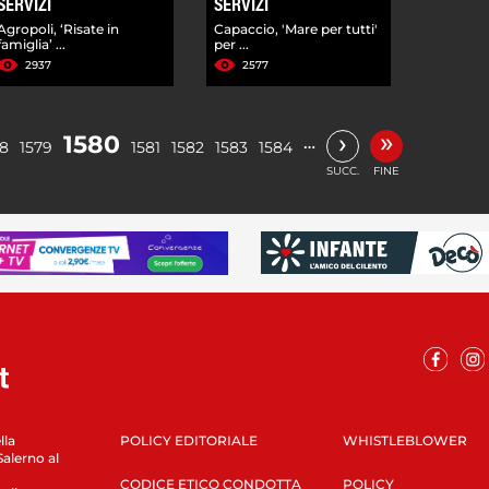
SERVIZI
SERVIZI
Agropoli, ‘Risate in
Capaccio, 'Mare per tutti'
famiglia’ ...
per ...
2937
2577
»
›
1580
…
78
1579
1581
1582
1583
1584
SUCC.
FINE
lla
POLICY EDITORIALE
WHISTLEBLOWER
Salerno al
CODICE ETICO CONDOTTA
POLICY