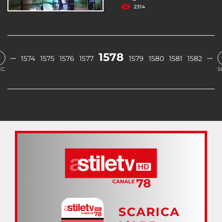
2314
1578
…
…
1574
1575
1576
1577
1579
1580
1581
1582
C.
S
SCARICA