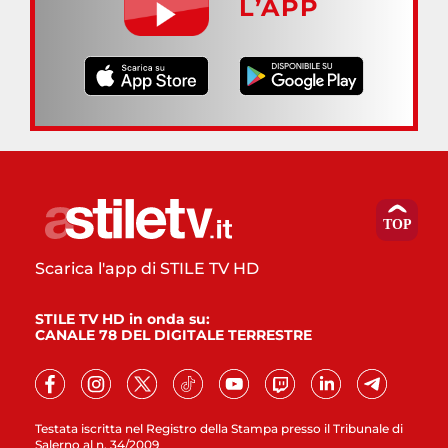
L’APP
Scarica l'app di STILE TV HD
STILE TV HD in onda su:
CANALE 78 DEL DIGITALE TERRESTRE
Testata iscritta nel Registro della Stampa presso il Tribunale di
Salerno al n. 34/2009