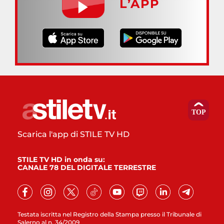
L’APP
Scarica l'app di STILE TV HD
STILE TV HD in onda su:
CANALE 78 DEL DIGITALE TERRESTRE
Testata iscritta nel Registro della Stampa presso il Tribunale di
Salerno al n. 34/2009