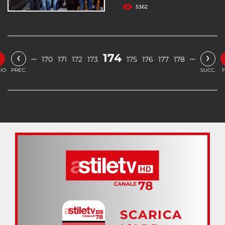
5362
«
‹
›
174
…
…
170
171
172
173
175
176
177
178
ZIO
PREC.
SUCC.
F
SCARICA