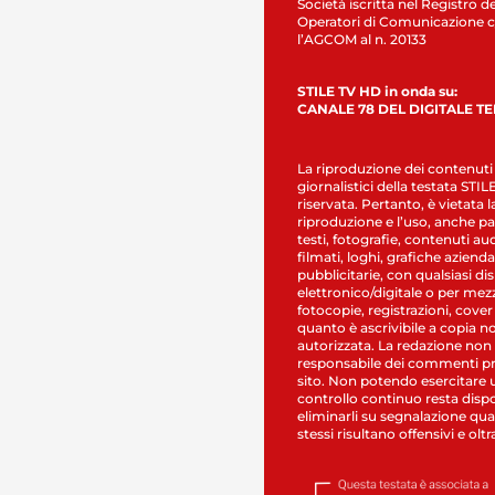
Società iscritta nel Registro de
Operatori di Comunicazione c
l’AGCOM al n. 20133
STILE TV HD in onda su:
CANALE 78 DEL DIGITALE T
La riproduzione dei contenuti
giornalistici della testata STI
riservata. Pertanto, è vietata l
riproduzione e l’uso, anche par
testi, fotografie, contenuti au
filmati, loghi, grafiche aziendal
pubblicitarie, con qualsiasi di
elettronico/digitale o per mez
fotocopie, registrazioni, cover
quanto è ascrivibile a copia n
autorizzata. La redazione non
responsabile dei commenti pr
sito. Non potendo esercitare 
controllo continuo resta dispo
eliminarli su segnalazione qual
stessi risultano offensivi e oltr