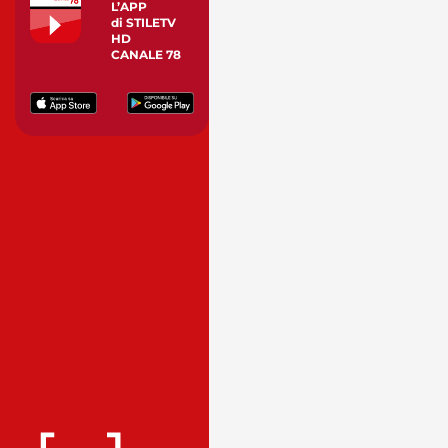
L’APP
di STILETV
HD
CANALE 78