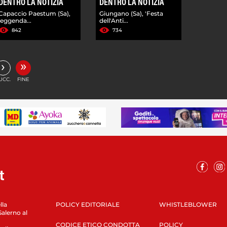
DENTRO LA NOTIZIA
DENTRO LA NOTIZIA
Capaccio Paestum (Sa),
Giungano (Sa), 'Festa
leggenda...
dell'Anti...
842
734
»
›
UCC.
FINE
lla
POLICY EDITORIALE
WHISTLEBLOWER
Salerno al
CODICE ETICO CONDOTTA
POLICY