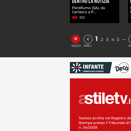
DENTRO LA NOTIZIA
Perdifumo (SA), da
Garlasco a P...
522
«
‹
1
…
2
3
4
5
INIZIO
PREC.
S
Testata iscritta nel Registro de
Stampa presso il Tribunale di 
n. 34/2009