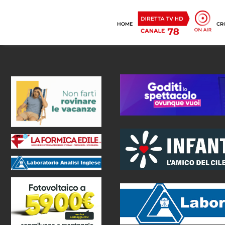
HOME
CR