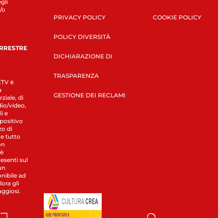
gli
/o
PRIVACY POLICY
COOKIE POLICY
POLICY DIVERSITÀ
ERRESTRE
DICHIARAZIONE DI
TRASPARENZA
LETV è
a
GESTIONE DEI RECLAMI
ziale, di
dio/video,
i e
spositivo
zo di
 e tutto
on
 è
esenti sul
un
nibile ad
ora gli
aggiosi.