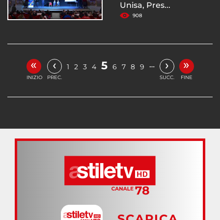
Unisa, Pres...
908
«
»
‹
›
5
…
1
2
3
4
6
7
8
9
INIZIO
PREC.
SUCC.
FINE
SCARICA