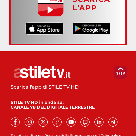
L’APP
Scarica l'app di STILE TV HD
STILE TV HD in onda su:
CANALE 78 DEL DIGITALE TERRESTRE
Testata iscritta nel Registro della Stampa presso il Tribunale di