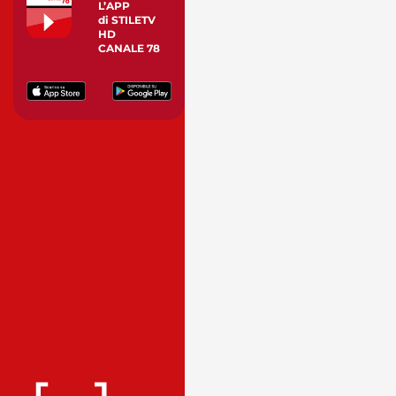
L’APP
di STILETV
HD
CANALE 78