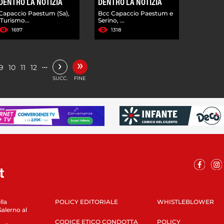
DENTRO LA NOTIZIA
DENTRO LA NOTIZIA
Capaccio Paestum (Sa),
Bcc Capaccio Paestum e
'Turismo...
Serino, ...
1697
1318
»
›
…
9
10
11
12
SUCC.
FINE
lla
POLICY EDITORIALE
WHISTLEBLOWER
Salerno al
CODICE ETICO CONDOTTA
POLICY