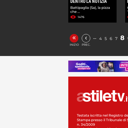
DENTRO LA NOTIZIA
Battipaglia (Sa), la pizza
che ...
1476
«
‹
8
…
4
5
6
7
INIZIO
PREC.
Testata iscritta nel Registro de
Stampa presso il Tribunale di 
n. 34/2009