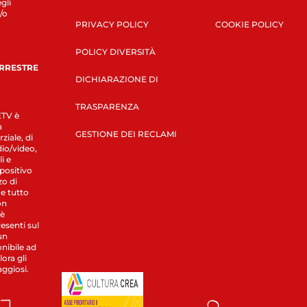
gli
/o
PRIVACY POLICY
COOKIE POLICY
POLICY DIVERSITÀ
ERRESTRE
DICHIARAZIONE DI
TRASPARENZA
LETV è
a
GESTIONE DEI RECLAMI
ziale, di
dio/video,
i e
spositivo
zo di
 e tutto
on
 è
esenti sul
un
nibile ad
ora gli
aggiosi.