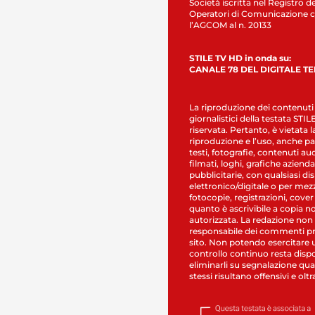
Società iscritta nel Registro de
Operatori di Comunicazione c
l’AGCOM al n. 20133
STILE TV HD in onda su:
CANALE 78 DEL DIGITALE T
La riproduzione dei contenuti
giornalistici della testata STI
riservata. Pertanto, è vietata l
riproduzione e l’uso, anche par
testi, fotografie, contenuti au
filmati, loghi, grafiche aziendal
pubblicitarie, con qualsiasi di
elettronico/digitale o per mez
fotocopie, registrazioni, cover
quanto è ascrivibile a copia n
autorizzata. La redazione non
responsabile dei commenti pr
sito. Non potendo esercitare 
controllo continuo resta dispo
eliminarli su segnalazione qual
stessi risultano offensivi e oltr