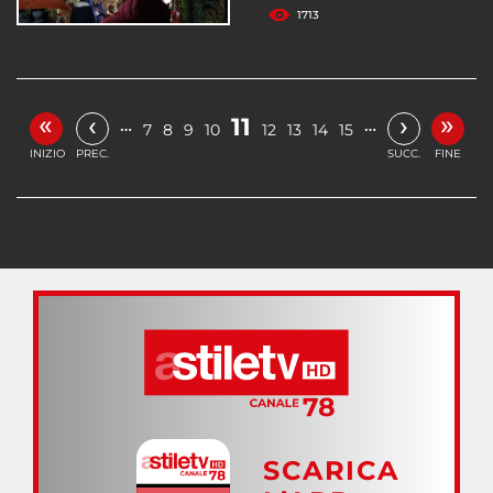
1713
«
»
‹
›
11
…
…
7
8
9
10
12
13
14
15
INIZIO
PREC.
SUCC.
FINE
SCARICA