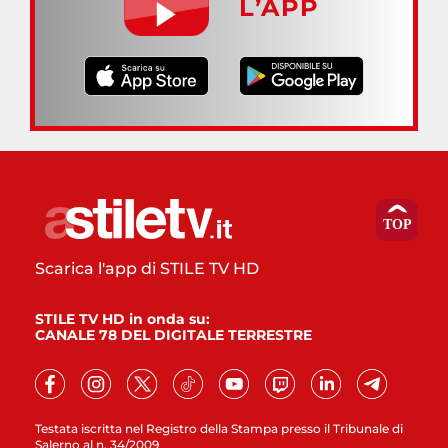
L’APP
Scarica l'app di STILE TV HD
STILE TV HD in onda su:
CANALE 78 DEL DIGITALE TERRESTRE
Testata iscritta nel Registro della Stampa presso il Tribunale di
Salerno al n. 34/2009