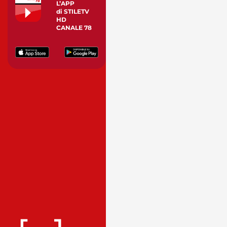
L’APP
di STILETV
HD
CANALE 78