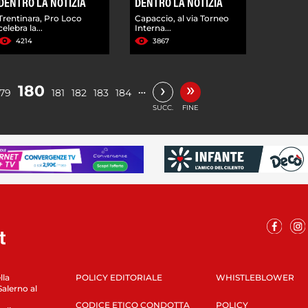
DENTRO LA NOTIZIA
DENTRO LA NOTIZIA
Trentinara, Pro Loco
Capaccio, al via Torneo
celebra la...
Interna...
4214
3867
»
›
180
…
179
181
182
183
184
SUCC.
FINE
lla
POLICY EDITORIALE
WHISTLEBLOWER
Salerno al
CODICE ETICO CONDOTTA
POLICY