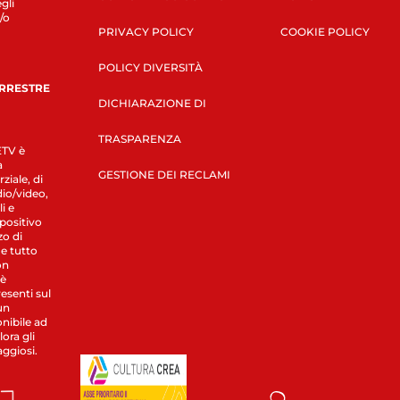
gli
/o
PRIVACY POLICY
COOKIE POLICY
POLICY DIVERSITÀ
ERRESTRE
DICHIARAZIONE DI
TRASPARENZA
LETV è
a
GESTIONE DEI RECLAMI
ziale, di
dio/video,
i e
spositivo
zo di
 e tutto
on
 è
esenti sul
un
nibile ad
ora gli
aggiosi.