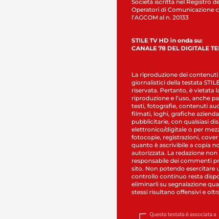
Società iscritta nel Registro de
Operatori di Comunicazione c
l’AGCOM al n. 20133
STILE TV HD in onda su:
CANALE 78 DEL DIGITALE T
La riproduzione dei contenuti
giornalistici della testata STI
riservata. Pertanto, è vietata l
riproduzione e l’uso, anche par
testi, fotografie, contenuti au
filmati, loghi, grafiche aziendal
pubblicitarie, con qualsiasi di
elettronico/digitale o per mez
fotocopie, registrazioni, cover
quanto è ascrivibile a copia n
autorizzata. La redazione non
responsabile dei commenti pr
sito. Non potendo esercitare 
controllo continuo resta dispo
eliminarli su segnalazione qual
stessi risultano offensivi e oltr