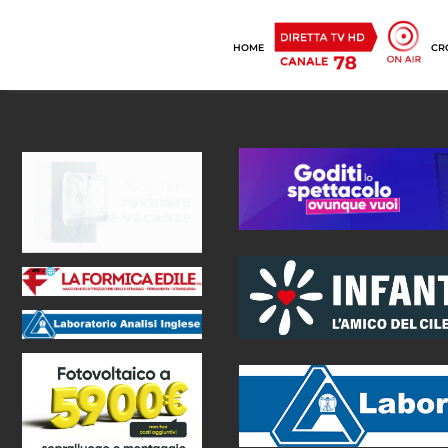
HOME
CR