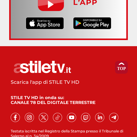
L’APP
Scarica l'app di STILE TV HD
STILE TV HD in onda su:
CANALE 78 DEL DIGITALE TERRESTRE
Testata iscritta nel Registro della Stampa presso il Tribunale di
Salerno al n. 34/2009