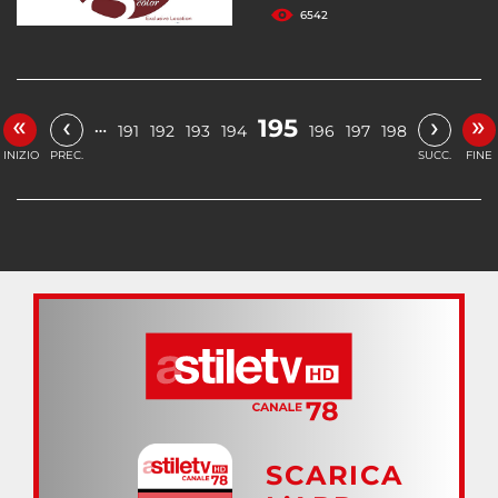
6542
«
»
‹
›
195
…
191
192
193
194
196
197
198
INIZIO
PREC.
SUCC.
FINE
SCARICA