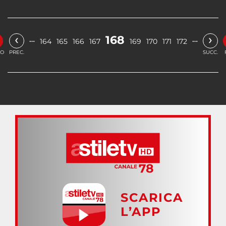
‹
›
168
…
…
164
165
166
167
169
170
171
172
IO
PREC.
SUCC.
SCARICA
L’APP