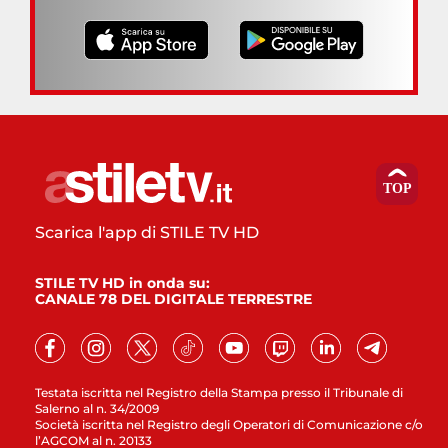
Scarica l'app di STILE TV HD
STILE TV HD in onda su:
CANALE 78 DEL DIGITALE TERRESTRE
Testata iscritta nel Registro della Stampa presso il Tribunale di
Salerno al n. 34/2009
Società iscritta nel Registro degli Operatori di Comunicazione c/o
l’AGCOM al n. 20133