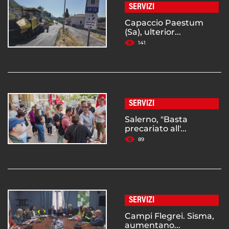
SERVIZI
Capaccio Paestum
(Sa), ulterior...
141
SERVIZI
Salerno, "Basta
precariato all'...
89
SERVIZI
Campi Flegrei. Sisma,
aumentano...