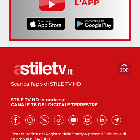
L’APP
Scarica l'app di STILE TV HD
STILE TV HD in onda su:
CANALE 78 DEL DIGITALE TERRESTRE
Testata iscritta nel Registro della Stampa presso il Tribunale di
Salerno al n. 34/2009