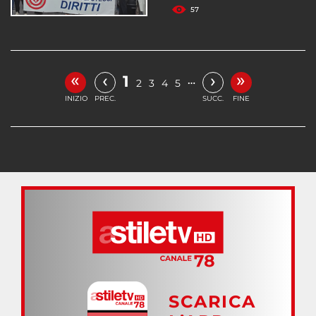
57
«
»
‹
›
1
…
2
3
4
5
INIZIO
PREC.
SUCC.
FINE
SCARICA