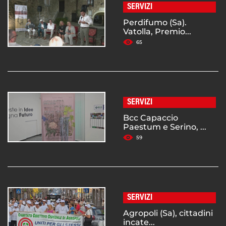
SERVIZI
Perdifumo (Sa).
Vatolla, Premio...
65
SERVIZI
Bcc Capaccio
Paestum e Serino, ...
59
SERVIZI
Agropoli (Sa), cittadini
incate...