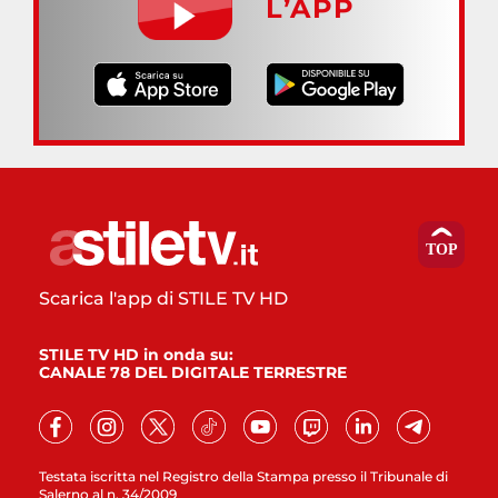
L’APP
Scarica l'app di STILE TV HD
STILE TV HD in onda su:
CANALE 78 DEL DIGITALE TERRESTRE
Testata iscritta nel Registro della Stampa presso il Tribunale di
Salerno al n. 34/2009