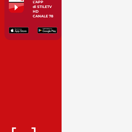
L’APP
di STILETV
HD
CANALE 78