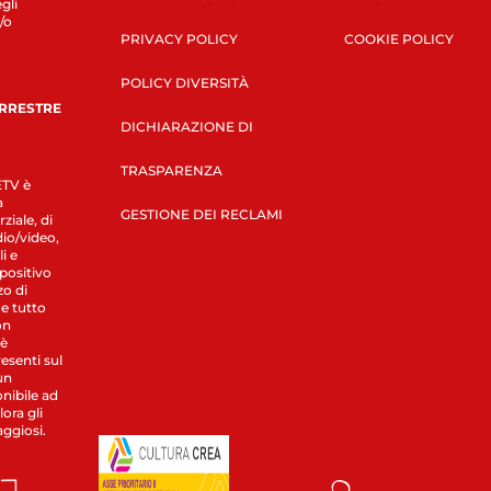
gli
/o
PRIVACY POLICY
COOKIE POLICY
POLICY DIVERSITÀ
ERRESTRE
DICHIARAZIONE DI
TRASPARENZA
LETV è
a
GESTIONE DEI RECLAMI
ziale, di
dio/video,
i e
spositivo
zo di
 e tutto
on
 è
esenti sul
un
nibile ad
ora gli
aggiosi.