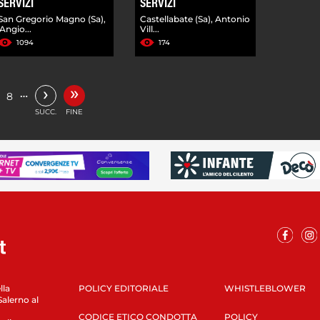
SERVIZI
SERVIZI
San Gregorio Magno (Sa),
Castellabate (Sa), Antonio
'Angio...
Vill...
1094
174
»
›
…
8
SUCC.
FINE
lla
POLICY EDITORIALE
WHISTLEBLOWER
Salerno al
CODICE ETICO CONDOTTA
POLICY