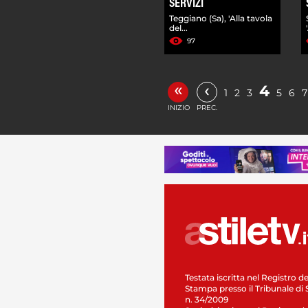
SERVIZI
Teggiano (Sa), 'Alla tavola
del...
97
«
‹
4
1
2
3
5
6
7
INIZIO
PREC.
Testata iscritta nel Registro de
Stampa presso il Tribunale di 
n. 34/2009