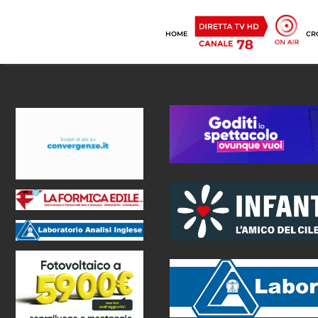
HOME
CR