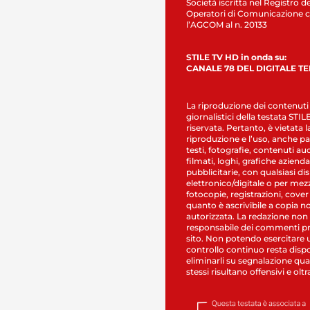
Società iscritta nel Registro de
Operatori di Comunicazione c
l’AGCOM al n. 20133
STILE TV HD in onda su:
CANALE 78 DEL DIGITALE T
La riproduzione dei contenuti
giornalistici della testata STI
riservata. Pertanto, è vietata l
riproduzione e l’uso, anche par
testi, fotografie, contenuti au
filmati, loghi, grafiche aziendal
pubblicitarie, con qualsiasi di
elettronico/digitale o per mez
fotocopie, registrazioni, cover
quanto è ascrivibile a copia n
autorizzata. La redazione non
responsabile dei commenti pr
sito. Non potendo esercitare 
controllo continuo resta dispo
eliminarli su segnalazione qual
stessi risultano offensivi e oltr