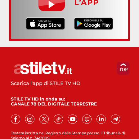
L’APP
Scarica l'app di STILE TV HD
STILE TV HD in onda su:
CANALE 78 DEL DIGITALE TERRESTRE
Testata iscritta nel Registro della Stampa presso il Tribunale di
Salerno al n. 34/2009