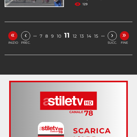
129
«
»
‹
›
11
…
…
7
8
9
10
12
13
14
15
INIZIO
PREC.
SUCC.
FINE
SCARICA