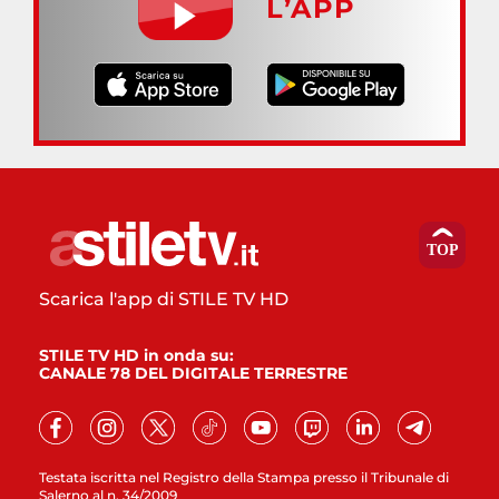
L’APP
Scarica l'app di STILE TV HD
STILE TV HD in onda su:
CANALE 78 DEL DIGITALE TERRESTRE
Testata iscritta nel Registro della Stampa presso il Tribunale di
Salerno al n. 34/2009