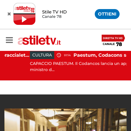
Stile TV HD
OTTIENI
Canale 78
Martina Carbonaro, braccialetto elettronico per i genitori della 14enne uccisa dall'ex
CULTURA
10:54
CAPACCIO PAESTUM. Il Codancos lancia un appello al
ministro d...