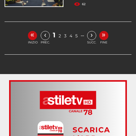
62
«
»
‹
›
1
…
2
3
4
5
INIZIO
PREC.
SUCC.
FINE
SCARICA