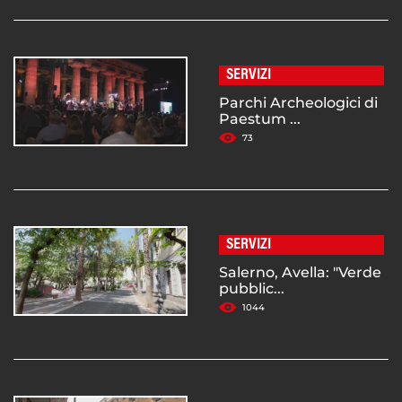
SERVIZI
Parchi Archeologici di
Paestum ...
73
SERVIZI
Salerno, Avella: "Verde
pubblic...
1044