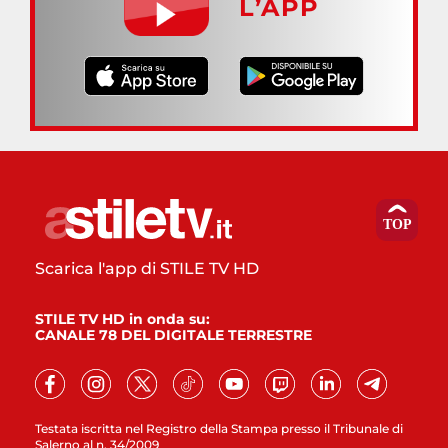
L’APP
Scarica l'app di STILE TV HD
STILE TV HD in onda su:
CANALE 78 DEL DIGITALE TERRESTRE
Testata iscritta nel Registro della Stampa presso il Tribunale di
Salerno al n. 34/2009