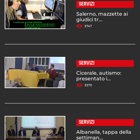
SERVIZI
Salerno, mazzette ai
giudici tr...
3747
SERVIZI
Cicerale, autismo:
presentato i...
3370
SERVIZI
Albanella, tappa della
settiman...