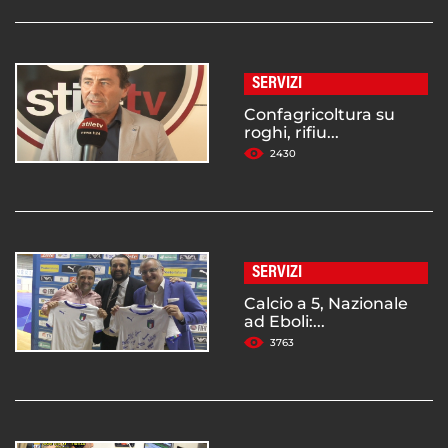
SERVIZI
Confagricoltura su
roghi, rifiu...
2430
SERVIZI
Calcio a 5, Nazionale
ad Eboli:...
3763