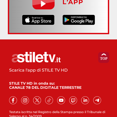
L’APP
Scarica l'app di STILE TV HD
STILE TV HD in onda su:
CANALE 78 DEL DIGITALE TERRESTRE
Testata iscritta nel Registro della Stampa presso il Tribunale di
Salerno al n. 34/2009