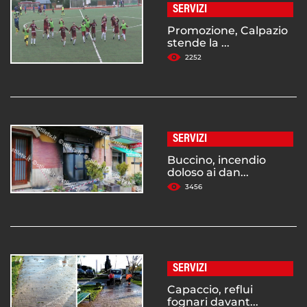
SERVIZI
Promozione, Calpazio
stende la ...
2252
SERVIZI
Buccino, incendio
doloso ai dan...
3456
SERVIZI
Capaccio, reflui
fognari davant...