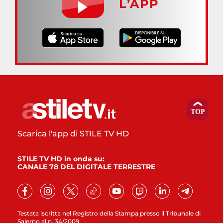
L’APP
Scarica l'app di STILE TV HD
STILE TV HD in onda su:
CANALE 78 DEL DIGITALE TERRESTRE
Testata iscritta nel Registro della Stampa presso il Tribunale di
Salerno al n. 34/2009