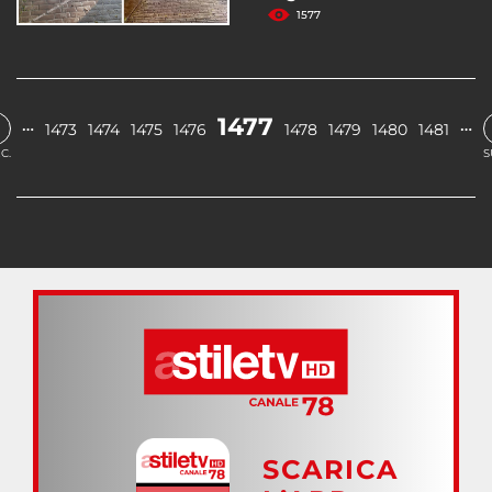
1577
1477
…
…
1473
1474
1475
1476
1478
1479
1480
1481
C.
S
SCARICA