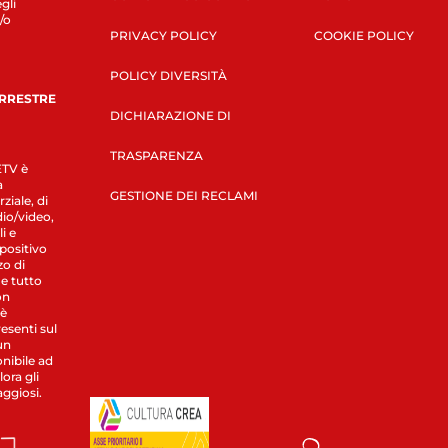
gli
/o
PRIVACY POLICY
COOKIE POLICY
POLICY DIVERSITÀ
ERRESTRE
DICHIARAZIONE DI
TRASPARENZA
LETV è
a
GESTIONE DEI RECLAMI
ziale, di
dio/video,
i e
spositivo
zo di
 e tutto
on
 è
esenti sul
un
nibile ad
ora gli
aggiosi.