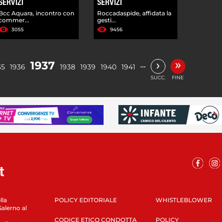
SERVIZI
SERVIZI
Bcc Aquara, incontro con
Roccadaspide, affidata la
commer...
gesti...
3055
9456
»
›
1937
…
35
1936
1938
1939
1940
1941
SUCC.
FINE
lla
POLICY EDITORIALE
WHISTLEBLOWER
Salerno al
CODICE ETICO CONDOTTA
POLICY