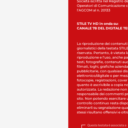
Società iscritta nel Registro de
Operatori di Comunicazione c
l’AGCOM al n. 20133
STILE TV HD in onda su:
CANALE 78 DEL DIGITALE T
La riproduzione dei contenuti
giornalistici della testata STI
riservata. Pertanto, è vietata l
riproduzione e l’uso, anche par
testi, fotografie, contenuti au
filmati, loghi, grafiche aziendal
pubblicitarie, con qualsiasi di
elettronico/digitale o per mez
fotocopie, registrazioni, cover
quanto è ascrivibile a copia n
autorizzata. La redazione non
responsabile dei commenti pr
sito. Non potendo esercitare 
controllo continuo resta dispo
eliminarli su segnalazione qual
stessi risultano offensivi e oltr