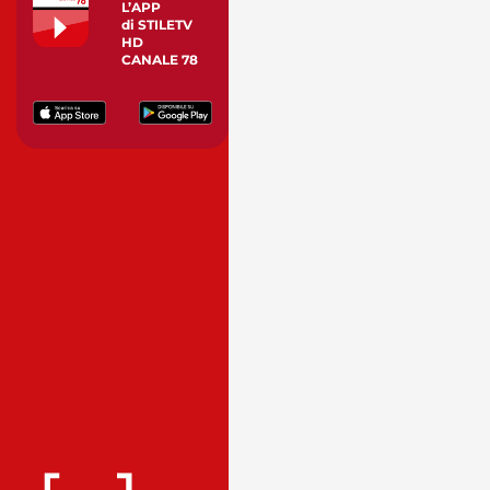
L’APP
di STILETV
HD
CANALE 78