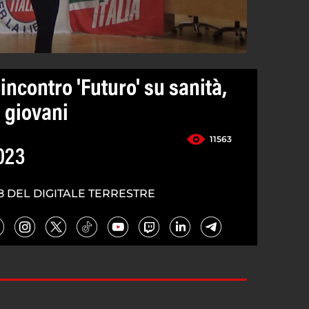
ncontro 'Futuro' su sanità,
e giovani
11563
023
8 DEL DIGITALE TERRESTRE