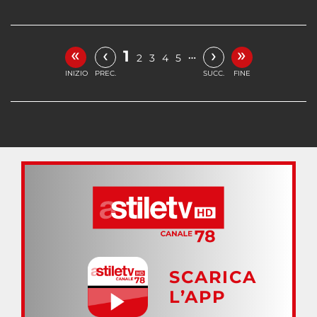
«
»
‹
›
1
…
2
3
4
5
INIZIO
PREC.
SUCC.
FINE
SCARICA
L’APP