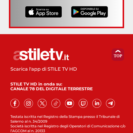
Scarica l'app di STILE TV HD
STILE TV HD in onda su:
CANALE 78 DEL DIGITALE TERRESTRE
Testata iscritta nel Registro della Stampa presso il Tribunale di
Salerno al n. 34/2009
Società iscritta nel Registro degli Operatori di Comunicazione c/o
l’AGCOM al n. 20133