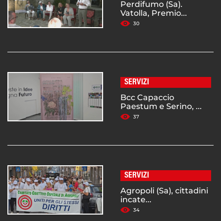
Perdifumo (Sa).
Vatolla, Premio...
30
SERVIZI
Bcc Capaccio
Paestum e Serino, ...
37
SERVIZI
Agropoli (Sa), cittadini
incate...
34