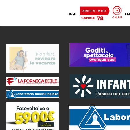
HOME
CR