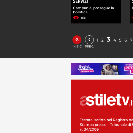
SERVIZI
Campania, prosegue la
bonifica ...
168
«
‹
3
1
2
4
5
6
7
INIZIO
PREC.
Testata iscritta nel Registro de
Stampa presso il Tribunale di 
n. 34/2009