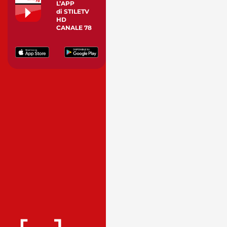
L’APP
di STILETV
HD
CANALE 78