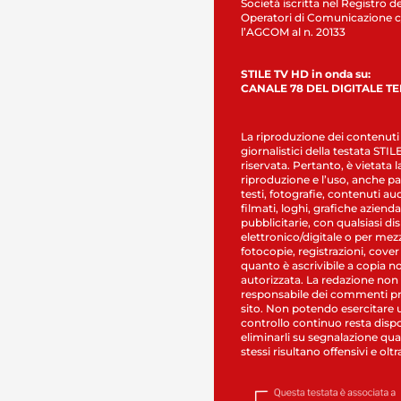
Società iscritta nel Registro de
Operatori di Comunicazione c
l’AGCOM al n. 20133
STILE TV HD in onda su:
CANALE 78 DEL DIGITALE T
La riproduzione dei contenuti
giornalistici della testata STI
riservata. Pertanto, è vietata l
riproduzione e l’uso, anche par
testi, fotografie, contenuti au
filmati, loghi, grafiche aziendal
pubblicitarie, con qualsiasi di
elettronico/digitale o per mez
fotocopie, registrazioni, cover
quanto è ascrivibile a copia n
autorizzata. La redazione non
responsabile dei commenti pr
sito. Non potendo esercitare 
controllo continuo resta dispo
eliminarli su segnalazione qual
stessi risultano offensivi e oltr