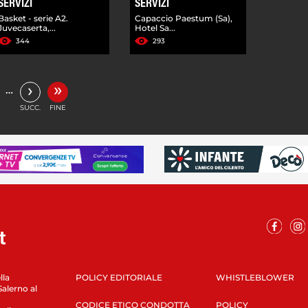
SERVIZI
SERVIZI
Basket - serie A2.
Capaccio Paestum (Sa),
Juvecaserta,...
Hotel Sa...
344
293
»
›
…
SUCC.
FINE
lla
POLICY EDITORIALE
WHISTLEBLOWER
Salerno al
CODICE ETICO CONDOTTA
POLICY