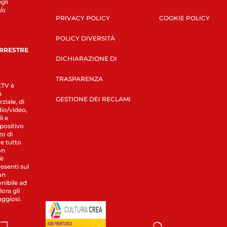
gli
/o
PRIVACY POLICY
COOKIE POLICY
POLICY DIVERSITÀ
ERRESTRE
DICHIARAZIONE DI
TRASPARENZA
LETV è
a
GESTIONE DEI RECLAMI
ziale, di
dio/video,
i e
spositivo
zo di
 e tutto
on
 è
esenti sul
un
nibile ad
ora gli
aggiosi.