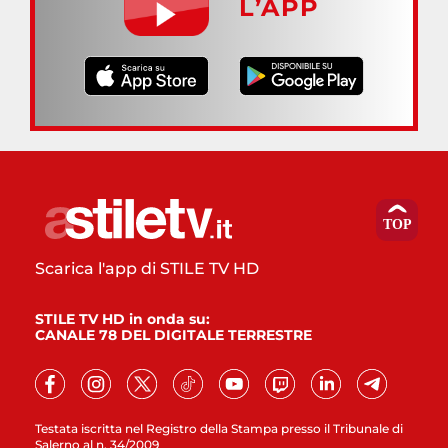
L’APP
Scarica l'app di STILE TV HD
STILE TV HD in onda su:
CANALE 78 DEL DIGITALE TERRESTRE
Testata iscritta nel Registro della Stampa presso il Tribunale di
Salerno al n. 34/2009