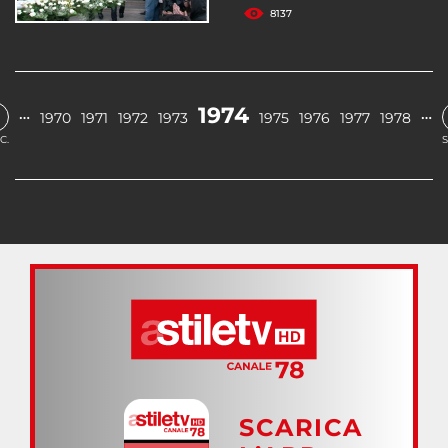
8137
1974
…
…
1970
1971
1972
1973
1975
1976
1977
1978
C.
S
SCARICA