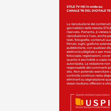
STILE TV HD in onda su:
CANALE 78 DEL DIGITALE T
La riproduzione dei contenuti
giornalistici della testata STI
riservata. Pertanto, è vietata l
riproduzione e l’uso, anche par
testi, fotografie, contenuti au
filmati, loghi, grafiche aziendal
pubblicitarie, con qualsiasi di
elettronico/digitale o per mez
fotocopie, registrazioni, cover
quanto è ascrivibile a copia n
autorizzata. La redazione non
responsabile dei commenti pr
sito. Non potendo esercitare 
controllo continuo resta dispo
eliminarli su segnalazione qual
stessi risultano offensivi e oltr