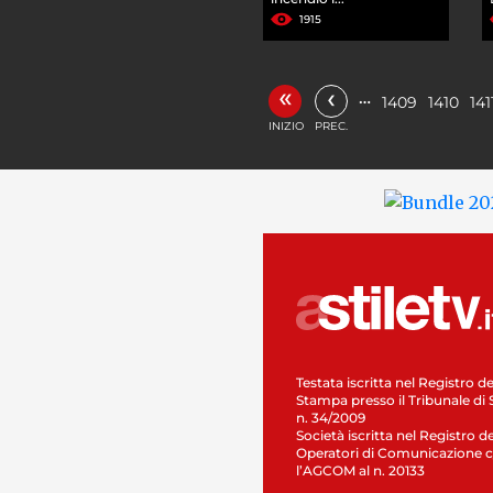
1915
«
‹
…
1409
1410
141
INIZIO
PREC.
Testata iscritta nel Registro de
Stampa presso il Tribunale di 
n. 34/2009
Società iscritta nel Registro de
Operatori di Comunicazione c
l’AGCOM al n. 20133