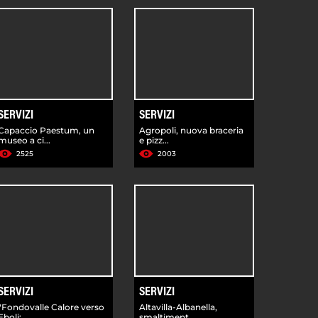
SERVIZI
SERVIZI
Capaccio Paestum, un
Agropoli, nuova braceria
museo a ci...
e pizz...
2525
2003
SERVIZI
SERVIZI
"Fondovalle Calore verso
Altavilla-Albanella,
Eboli:...
smaltiment...