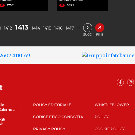
1757
5575
»
›
1413
…
1
1412
1414
1415
1416
1417
SUCC.
FINE
lla
POLICY EDITORIALE
WHISTLEBLOWER
Salerno al
CODICE ETICO CONDOTTA
POLICY
gli
/o
PRIVACY POLICY
COOKIE POLICY