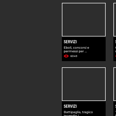
SERVIZI
Eboli, concorsi e
permessi per ...
6049
SERVIZI
Battipaglia, tragico
incendio i...