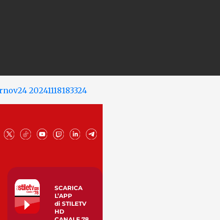
SCARICA
L’APP
di STILETV
HD
CANALE 78