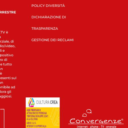
POLICY DIVERSITÀ
ERRESTRE
DICHIARAZIONE DI
TRASPARENZA
LETV è
a
GESTIONE DEI RECLAMI
ziale, di
dio/video,
i e
spositivo
zo di
 e tutto
on
 è
esenti sul
un
nibile ad
ora gli
aggiosi.