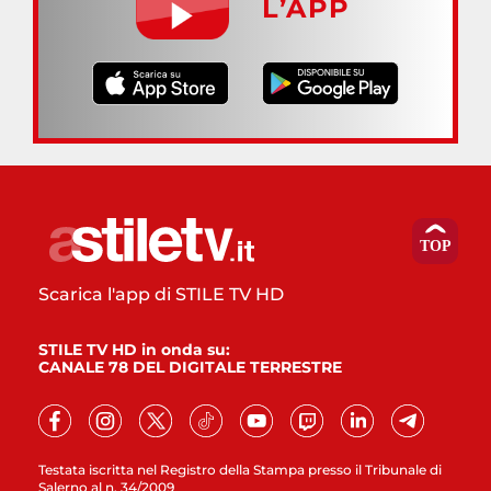
L’APP
Scarica l'app di STILE TV HD
STILE TV HD in onda su:
CANALE 78 DEL DIGITALE TERRESTRE
Testata iscritta nel Registro della Stampa presso il Tribunale di
Salerno al n. 34/2009