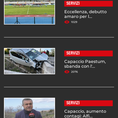
SERVIZI
Eccellenza, debutto
amaro per l...
1029
SERVIZI
Capaccio Paestum,
sbanda con l'...
2076
SERVIZI
Capaccio, aumento
contagi: Alfi...