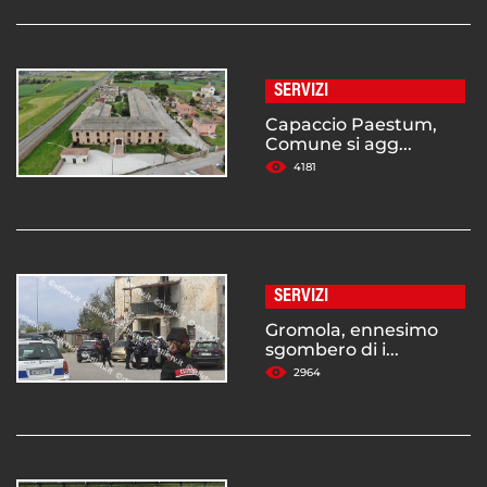
SERVIZI
Capaccio Paestum,
Comune si agg...
4181
SERVIZI
Gromola, ennesimo
sgombero di i...
2964