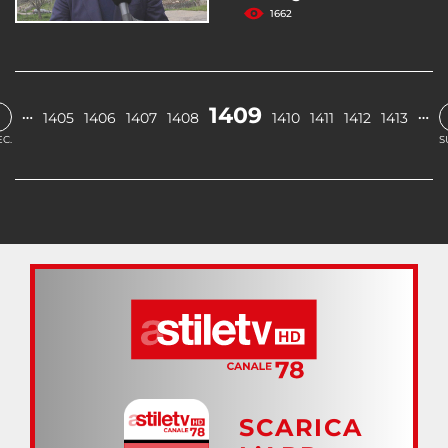
1662
‹
1409
…
…
1405
1406
1407
1408
1410
1411
1412
1413
C.
S
SCARICA