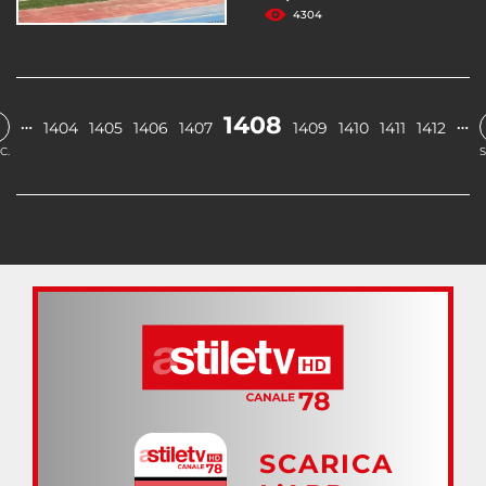
4304
1408
…
…
1404
1405
1406
1407
1409
1410
1411
1412
C.
S
SCARICA