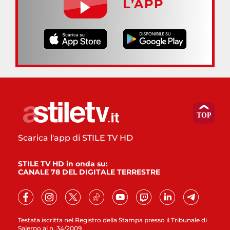
L’APP
Scarica l'app di STILE TV HD
STILE TV HD in onda su:
CANALE 78 DEL DIGITALE TERRESTRE
Testata iscritta nel Registro della Stampa presso il Tribunale di
Salerno al n. 34/2009