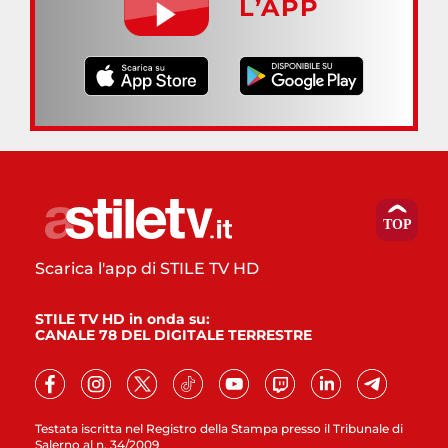
L’APP
Scarica l'app di STILE TV HD
STILE TV HD in onda su:
CANALE 78 DEL DIGITALE TERRESTRE
Testata iscritta nel Registro della Stampa presso il Tribunale di
Salerno al n. 34/2009