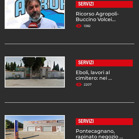
SERVIZI
Ricorso Agropoli-
Buccino Volcei...
1382
SERVIZI
Eboli, lavori al
cimitero: nei ...
2207
SERVIZI
Pontecagnano,
rapinato negozio ...