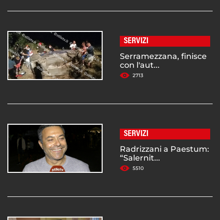
SERVIZI
Serramezzana, finisce
con l'aut...
2713
SERVIZI
Radrizzani a Paestum:
“Salernit...
5510