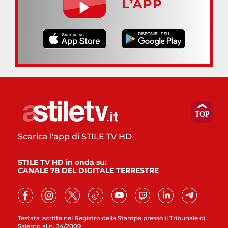
L’APP
Scarica l'app di STILE TV HD
STILE TV HD in onda su:
CANALE 78 DEL DIGITALE TERRESTRE
Testata iscritta nel Registro della Stampa presso il Tribunale di
Salerno al n. 34/2009