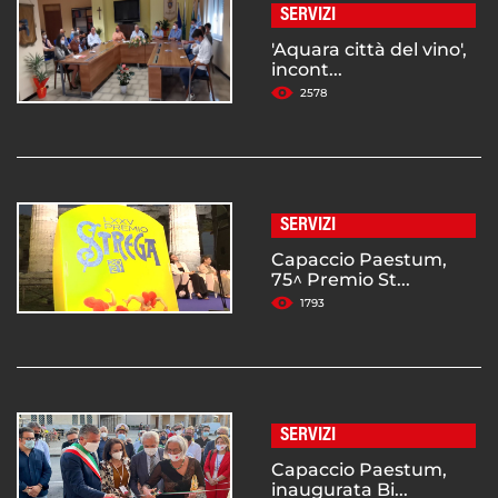
SERVIZI
'Aquara città del vino',
incont...
2578
SERVIZI
Capaccio Paestum,
75^ Premio St...
1793
SERVIZI
Capaccio Paestum,
inaugurata Bi...