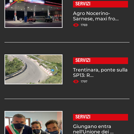
SERVIZI
Agro Nocerino-
Sarnese, maxi fro...
1769
SERVIZI
Trentinara, ponte sulla
SP13: R...
1797
SERVIZI
Giungano entra
nell'Unione dei ...