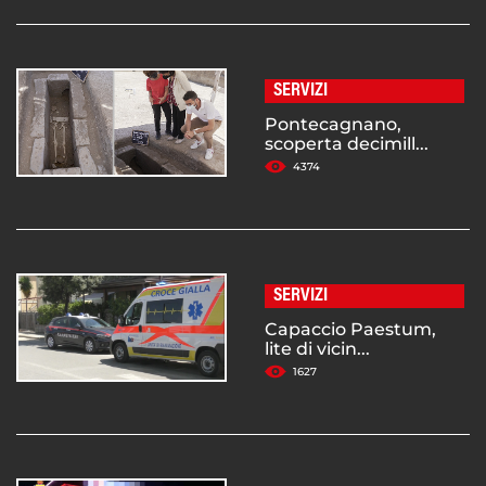
SERVIZI
Pontecagnano,
scoperta decimill...
4374
SERVIZI
Capaccio Paestum,
lite di vicin...
1627