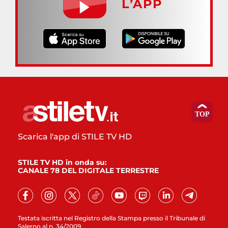
L’APP
Scarica l'app di STILE TV HD
STILE TV HD in onda su:
CANALE 78 DEL DIGITALE TERRESTRE
Testata iscritta nel Registro della Stampa presso il Tribunale di
Salerno al n. 34/2009