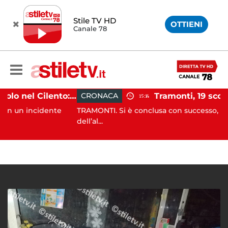
Stile TV HD
OTTIENI
Canale 78
Incidente agricolo nel Cilento: trattore si ribalta, muore 71enne
CRONACA
15:14
ncidente
TRAMONTI. Si è conclusa con successo, alle prime 
dell’al...