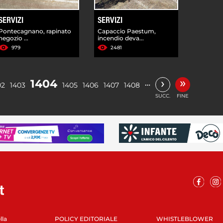
SERVIZI
SERVIZI
Pontecagnano, rapinato
Capaccio Paestum,
negozio ...
incendio deva...
979
2481
»
›
1404
…
02
1403
1405
1406
1407
1408
SUCC.
FINE
lla
POLICY EDITORIALE
WHISTLEBLOWER