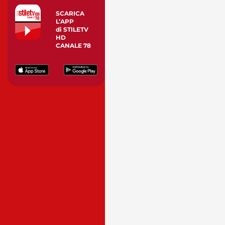
SCARICA
L’APP
di STILETV
HD
CANALE 78