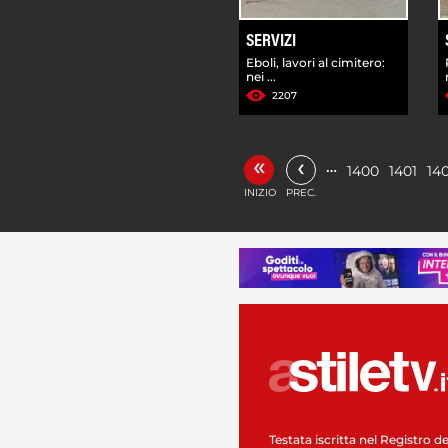
SERVIZI
Eboli, lavori al cimitero:
nei ...
2207
«
‹
…
1400
1401
14
INIZIO
PREC.
Testata iscritta nel Registro de