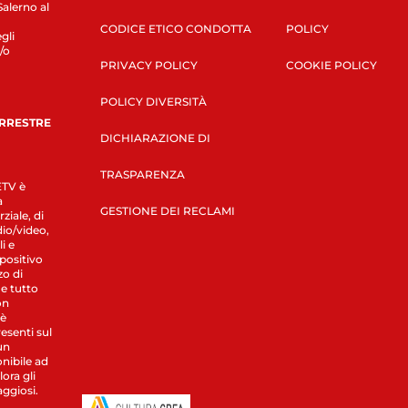
Salerno al
CODICE ETICO CONDOTTA
POLICY
gli
/o
PRIVACY POLICY
COOKIE POLICY
POLICY DIVERSITÀ
ERRESTRE
DICHIARAZIONE DI
TRASPARENZA
LETV è
a
GESTIONE DEI RECLAMI
ziale, di
dio/video,
i e
spositivo
zo di
 e tutto
on
 è
esenti sul
un
nibile ad
ora gli
aggiosi.