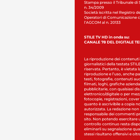
Stampa presso il Tribunale di 
n. 34/2009
Società iscritta nel Registro de
Operatori di Comunicazione c
l’AGCOM al n. 20133
STILE TV HD in onda su:
CANALE 78 DEL DIGITALE T
La riproduzione dei contenuti
giornalistici della testata STI
riservata. Pertanto, è vietata l
riproduzione e l’uso, anche par
testi, fotografie, contenuti au
filmati, loghi, grafiche aziendal
pubblicitarie, con qualsiasi di
elettronico/digitale o per mez
fotocopie, registrazioni, cover
quanto è ascrivibile a copia n
autorizzata. La redazione non
responsabile dei commenti pr
sito. Non potendo esercitare 
controllo continuo resta dispo
eliminarli su segnalazione qual
stessi risultano offensivi e oltr