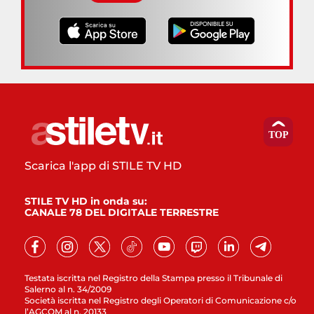
Scarica l'app di STILE TV HD
STILE TV HD in onda su:
CANALE 78 DEL DIGITALE TERRESTRE
Testata iscritta nel Registro della Stampa presso il Tribunale di
Salerno al n. 34/2009
Società iscritta nel Registro degli Operatori di Comunicazione c/o
l’AGCOM al n. 20133