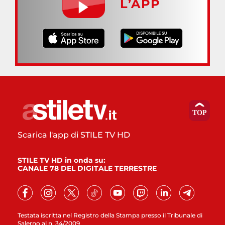
L’APP
Scarica l'app di STILE TV HD
STILE TV HD in onda su:
CANALE 78 DEL DIGITALE TERRESTRE
Testata iscritta nel Registro della Stampa presso il Tribunale di
Salerno al n. 34/2009