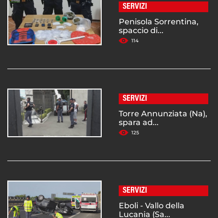
SERVIZI
Penisola Sorrentina,
spaccio di...
114
SERVIZI
Torre Annunziata (Na),
spara ad...
125
SERVIZI
Eboli - Vallo della
Lucania (Sa...