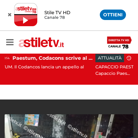
Stile TV HD
OTTIENI
Canale 78
Paestum, Codacons scrive al ministro Giuli: "Rilanciare scavi dell'Anfiteatro nell'area archeologica"
ATTUALITÀ
15:05
 lancia un appello al
CAPACCIO PAESTUM. Incisiva azion
Capaccio Paes...