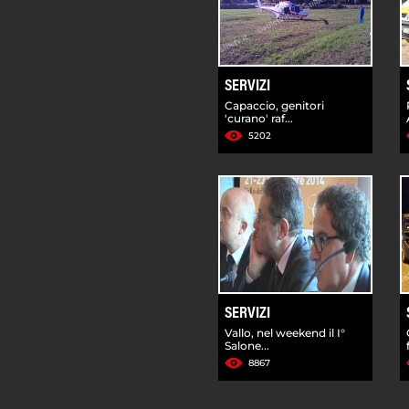
SERVIZI
Capaccio, genitori
'curano' raf...
5202
SERVIZI
Vallo, nel weekend il I°
Salone...
8867