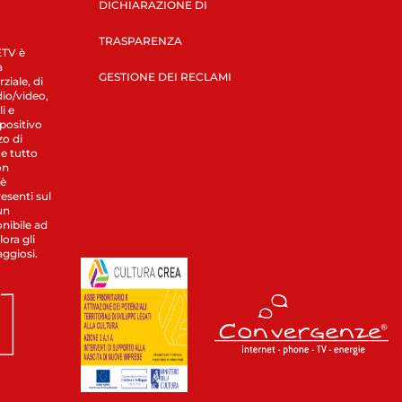
DICHIARAZIONE DI
TRASPARENZA
LETV è
a
GESTIONE DEI RECLAMI
ziale, di
dio/video,
i e
spositivo
zo di
 e tutto
on
 è
esenti sul
un
nibile ad
ora gli
aggiosi.