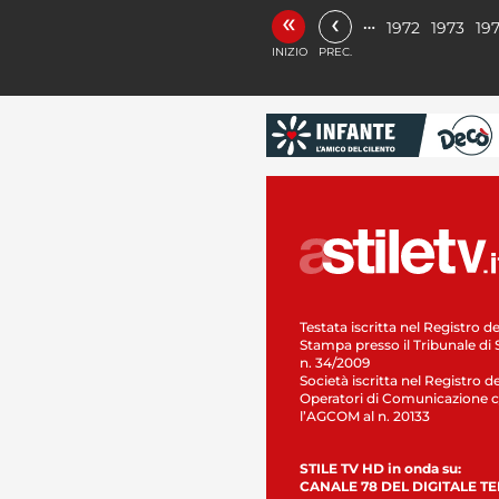
«
‹
…
1972
1973
19
INIZIO
PREC.
Testata iscritta nel Registro de
Stampa presso il Tribunale di 
n. 34/2009
Società iscritta nel Registro de
Operatori di Comunicazione c
l’AGCOM al n. 20133
STILE TV HD in onda su:
CANALE 78 DEL DIGITALE T