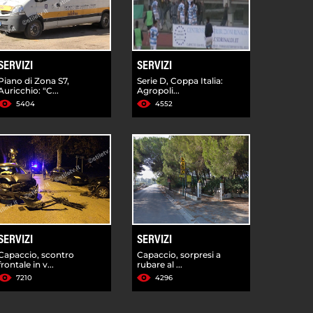
SERVIZI
SERVIZI
Piano di Zona S7,
Serie D, Coppa Italia:
Auricchio: "C...
Agropoli...
5404
4552
SERVIZI
SERVIZI
Capaccio, scontro
Capaccio, sorpresi a
frontale in v...
rubare al ...
7210
4296