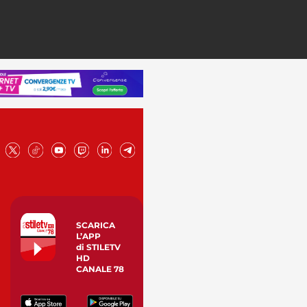
SCARICA
L’APP
di STILETV
HD
CANALE 78