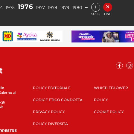
»
›
1976
…
74
1975
1977
1978
1979
1980
SUCC.
FINE
lla
POLICY EDITORIALE
WHISTLEBLOWER
Salerno al
CODICE ETICO CONDOTTA
POLICY
gli
/o
PRIVACY POLICY
COOKIE POLICY
POLICY DIVERSITÀ
ERRESTRE