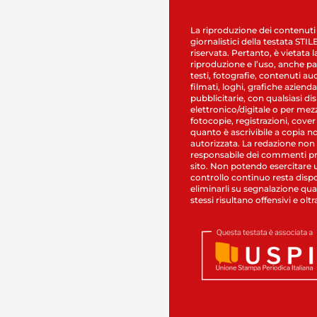
La riproduzione dei contenuti
giornalistici della testata STI
riservata. Pertanto, è vietata l
riproduzione e l’uso, anche par
testi, fotografie, contenuti au
filmati, loghi, grafiche aziendal
pubblicitarie, con qualsiasi di
elettronico/digitale o per mez
fotocopie, registrazioni, cover
quanto è ascrivibile a copia n
autorizzata. La redazione non
responsabile dei commenti pr
sito. Non potendo esercitare 
controllo continuo resta dispo
eliminarli su segnalazione qual
stessi risultano offensivi e oltr