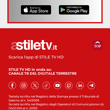
Scarica l'app di STILE TV HD
STILE TV HD in onda su:
CANALE 78 DEL DIGITALE TERRESTRE
Testata iscritta nel Registro della Stampa presso il Tribunale di
Salerno al n. 34/2009
Società iscritta nel Registro degli Operatori di Comunicazione c/o
l’AGCOM al n. 20133