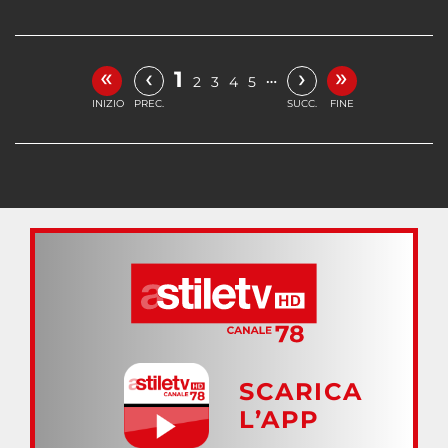
«
»
‹
›
1
…
2
3
4
5
INIZIO
PREC.
SUCC.
FINE
SCARICA
L’APP