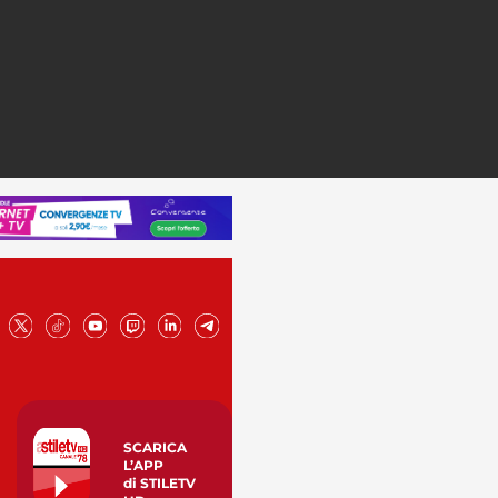
SCARICA
L’APP
di STILETV