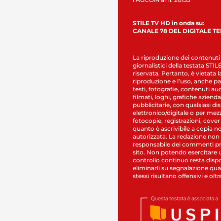
STILE TV HD in onda su:
CANALE 78 DEL DIGITALE T
La riproduzione dei contenuti
giornalistici della testata STI
riservata. Pertanto, è vietata l
riproduzione e l’uso, anche par
testi, fotografie, contenuti au
filmati, loghi, grafiche aziendal
pubblicitarie, con qualsiasi di
elettronico/digitale o per mez
fotocopie, registrazioni, cover
quanto è ascrivibile a copia n
autorizzata. La redazione non
responsabile dei commenti pr
sito. Non potendo esercitare 
controllo continuo resta dispo
eliminarli su segnalazione qual
stessi risultano offensivi e oltr