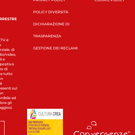
POLICY DIVERSITÀ
ERRESTRE
DICHIARAZIONE DI
TRASPARENZA
LETV è
a
GESTIONE DEI RECLAMI
ziale, di
dio/video,
i e
spositivo
zo di
 e tutto
on
 è
esenti sul
un
nibile ad
ora gli
aggiosi.