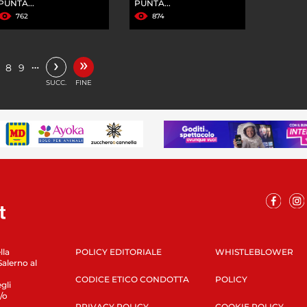
PUNTA...
PUNTA...
762
874
»
›
…
8
9
SUCC.
FINE
lla
POLICY EDITORIALE
WHISTLEBLOWER
Salerno al
CODICE ETICO CONDOTTA
POLICY
gli
/o
PRIVACY POLICY
COOKIE POLICY