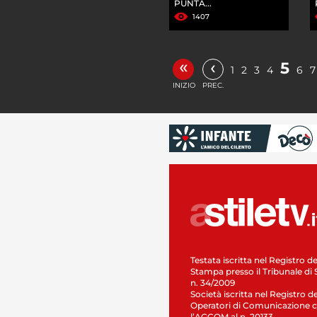
PUNTA...
1407
«
‹
5
1
2
3
4
6
7
INIZIO
PREC.
Testata iscritta nel Registro de
Stampa presso il Tribunale di 
n. 34/2009
Società iscritta nel Registro de
Operatori di Comunicazione c
l’AGCOM al n. 20133