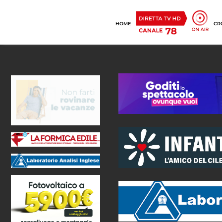
HOME
CR