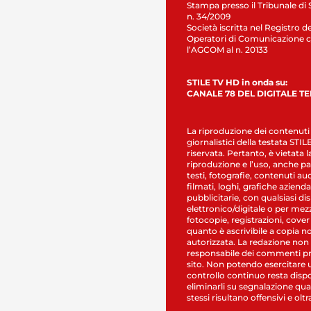
Stampa presso il Tribunale di 
n. 34/2009
Società iscritta nel Registro de
Operatori di Comunicazione c
l’AGCOM al n. 20133
STILE TV HD in onda su:
CANALE 78 DEL DIGITALE T
La riproduzione dei contenuti
giornalistici della testata STI
riservata. Pertanto, è vietata l
riproduzione e l’uso, anche par
testi, fotografie, contenuti au
filmati, loghi, grafiche aziendal
pubblicitarie, con qualsiasi di
elettronico/digitale o per mez
fotocopie, registrazioni, cover
quanto è ascrivibile a copia n
autorizzata. La redazione non
responsabile dei commenti pr
sito. Non potendo esercitare 
controllo continuo resta dispo
eliminarli su segnalazione qual
stessi risultano offensivi e oltr