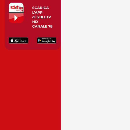
SCARICA
L’APP
di STILETV
HD
CANALE 78