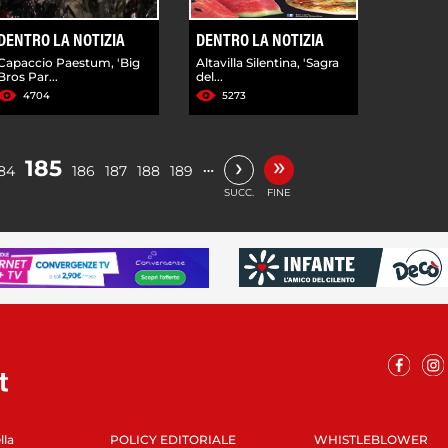
DENTRO LA NOTIZIA
DENTRO LA NOTIZIA
Capaccio Paestum, 'Big
Altavilla Silentina, 'Sagra
Bros Par...
del...
4704
5273
»
›
185
…
84
186
187
188
189
SUCC.
FINE
lla
POLICY EDITORIALE
WHISTLEBLOWER