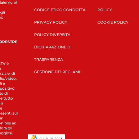
Salerno al
CODICE ETICO CONDOTTA
POLICY
gli
/o
PRIVACY POLICY
COOKIE POLICY
POLICY DIVERSITÀ
ERRESTRE
DICHIARAZIONE DI
TRASPARENZA
LETV è
a
GESTIONE DEI RECLAMI
ziale, di
dio/video,
i e
spositivo
zo di
 e tutto
on
 è
esenti sul
un
nibile ad
ora gli
aggiosi.