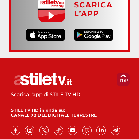
SCARICA
L’APP
Scarica l'app di STILE TV HD
STILE TV HD in onda su:
CANALE 78 DEL DIGITALE TERRESTRE