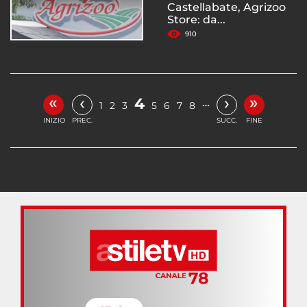
Castellabate, Agrizoo
Store: da...
910
«
»
‹
›
4
…
1
2
3
5
6
7
8
INIZIO
PREC.
SUCC.
FINE