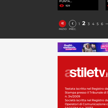
PUNTA...
929
«
‹
2
1
3
4
5
6
INIZIO
PREC.
Testata iscritta nel Registro de
Stampa presso il Tribunale di 
n. 34/2009
Società iscritta nel Registro de
Operatori di Comunicazione c
l’AGCOM al n. 20133