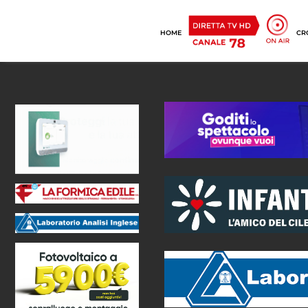
HOME
CR