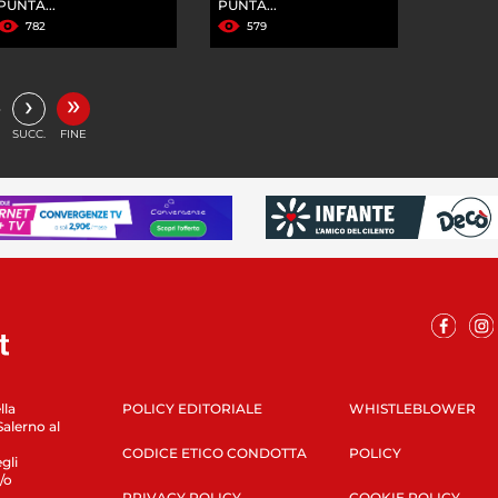
PUNTA...
PUNTA...
782
579
»
›
…
SUCC.
FINE
lla
POLICY EDITORIALE
WHISTLEBLOWER
Salerno al
CODICE ETICO CONDOTTA
POLICY
gli
/o
PRIVACY POLICY
COOKIE POLICY