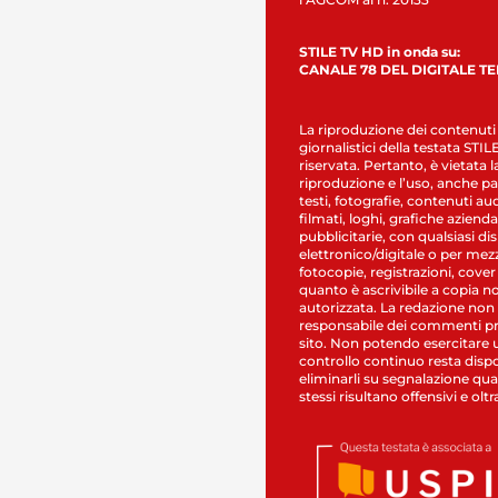
STILE TV HD in onda su:
CANALE 78 DEL DIGITALE T
La riproduzione dei contenuti
giornalistici della testata STI
riservata. Pertanto, è vietata l
riproduzione e l’uso, anche par
testi, fotografie, contenuti au
filmati, loghi, grafiche aziendal
pubblicitarie, con qualsiasi di
elettronico/digitale o per mez
fotocopie, registrazioni, cover
quanto è ascrivibile a copia n
autorizzata. La redazione non
responsabile dei commenti pr
sito. Non potendo esercitare 
controllo continuo resta dispo
eliminarli su segnalazione qual
stessi risultano offensivi e oltr