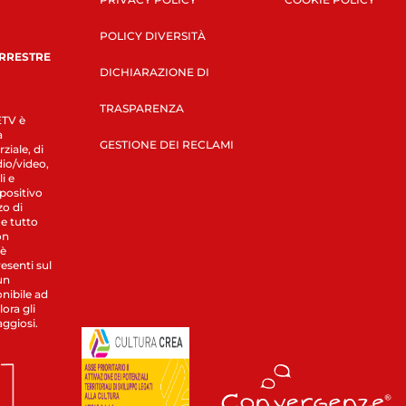
POLICY DIVERSITÀ
ERRESTRE
DICHIARAZIONE DI
TRASPARENZA
LETV è
a
GESTIONE DEI RECLAMI
ziale, di
dio/video,
i e
spositivo
zo di
 e tutto
on
 è
esenti sul
un
nibile ad
ora gli
aggiosi.