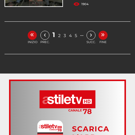
1904
«
»
‹
›
1
…
2
3
4
5
INIZIO
PREC.
SUCC.
FINE
SCARICA