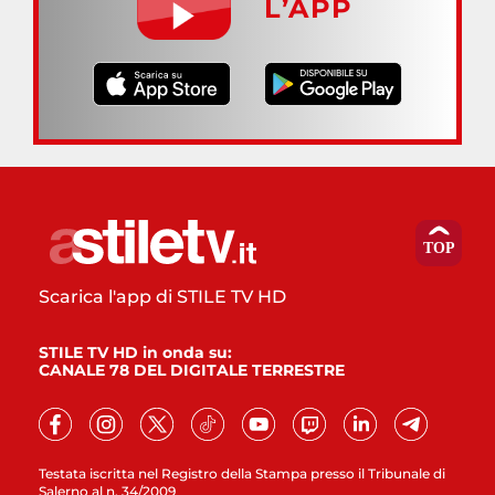
L’APP
Scarica l'app di STILE TV HD
STILE TV HD in onda su:
CANALE 78 DEL DIGITALE TERRESTRE
Testata iscritta nel Registro della Stampa presso il Tribunale di
Salerno al n. 34/2009