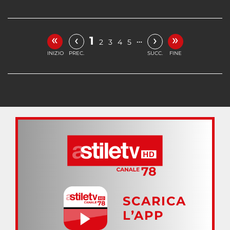
«
»
‹
›
1
…
2
3
4
5
INIZIO
PREC.
SUCC.
FINE
SCARICA
L’APP