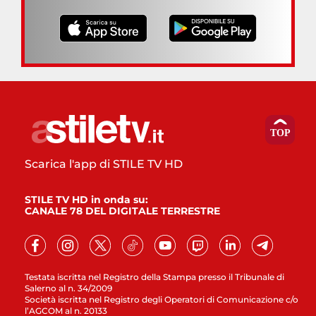
Scarica l'app di STILE TV HD
STILE TV HD in onda su:
CANALE 78 DEL DIGITALE TERRESTRE
Testata iscritta nel Registro della Stampa presso il Tribunale di
Salerno al n. 34/2009
Società iscritta nel Registro degli Operatori di Comunicazione c/o
l’AGCOM al n. 20133