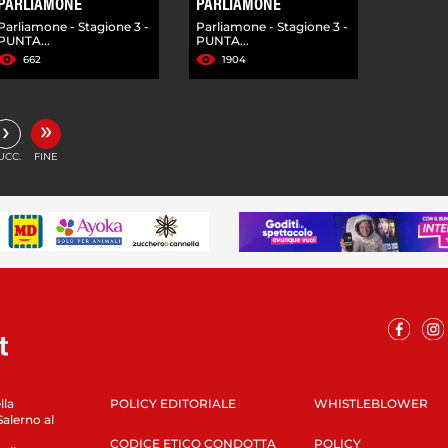
PARLIAMONE
PARLIAMONE
Parliamone - Stagione 3 -
Parliamone - Stagione 3 -
PUNTA...
PUNTA...
662
1904
»
›
UCC.
FINE
lla
POLICY EDITORIALE
WHISTLEBLOWER
Salerno al
CODICE ETICO CONDOTTA
POLICY