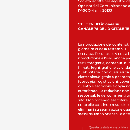
Società iscritta nel Registro de
Operatori di Comunicazione c
l’AGCOM al n. 20133
STILE TV HD in onda su:
CANALE 78 DEL DIGITALE T
La riproduzione dei contenuti
giornalistici della testata STI
riservata. Pertanto, è vietata l
riproduzione e l’uso, anche par
testi, fotografie, contenuti au
filmati, loghi, grafiche aziendal
pubblicitarie, con qualsiasi di
elettronico/digitale o per mez
fotocopie, registrazioni, cover
quanto è ascrivibile a copia n
autorizzata. La redazione non
responsabile dei commenti pr
sito. Non potendo esercitare 
controllo continuo resta dispo
eliminarli su segnalazione qual
stessi risultano offensivi e oltr