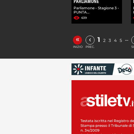
PARLIAMONE
Parliamone - Stagione 3 -
PUNTA...
639
«
‹
1
…
2
3
4
5
INIZIO
PREC.
S
Testata iscritta nel Registro de
Stampa presso il Tribunale di 
n. 34/2009