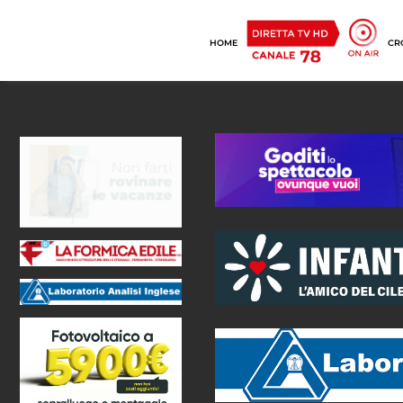
HOME
CR