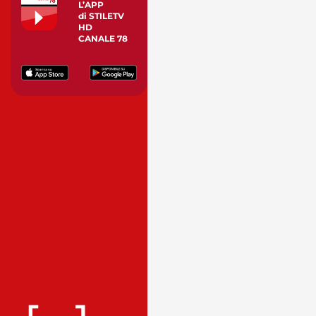
L’APP
di STILETV
HD
CANALE 78