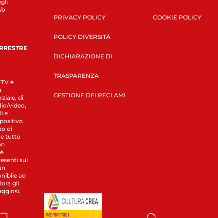
gli
/o
PRIVACY POLICY
COOKIE POLICY
POLICY DIVERSITÀ
ERRESTRE
DICHIARAZIONE DI
TRASPARENZA
LETV è
a
GESTIONE DEI RECLAMI
ziale, di
dio/video,
i e
spositivo
zo di
 e tutto
on
 è
esenti sul
un
nibile ad
ora gli
aggiosi.