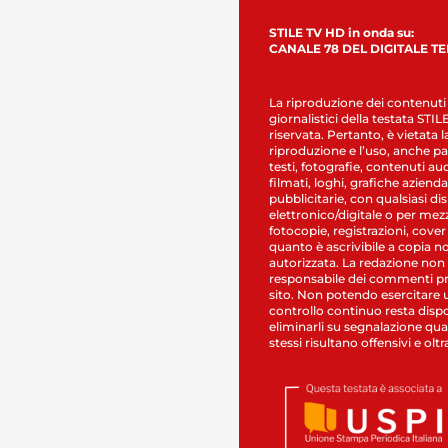
STILE TV HD in onda su:
CANALE 78 DEL DIGITALE T
La riproduzione dei contenuti
giornalistici della testata STI
riservata. Pertanto, è vietata l
riproduzione e l’uso, anche par
testi, fotografie, contenuti au
filmati, loghi, grafiche aziendal
pubblicitarie, con qualsiasi di
elettronico/digitale o per mez
fotocopie, registrazioni, cover
quanto è ascrivibile a copia n
autorizzata. La redazione non
responsabile dei commenti pr
sito. Non potendo esercitare 
controllo continuo resta dispo
eliminarli su segnalazione qual
stessi risultano offensivi e oltr