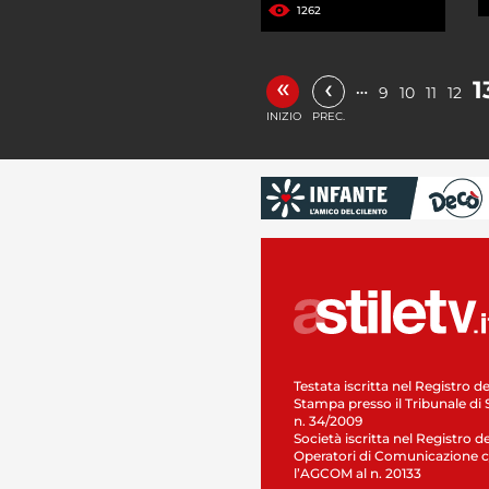
1262
«
‹
1
…
9
10
11
12
INIZIO
PREC.
Testata iscritta nel Registro de
Stampa presso il Tribunale di 
n. 34/2009
Società iscritta nel Registro de
Operatori di Comunicazione c
l’AGCOM al n. 20133