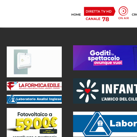
HOME
CR