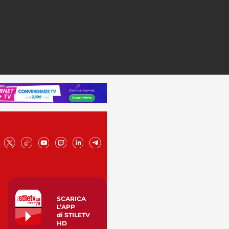
SCARICA
L’APP
di STILETV
HD