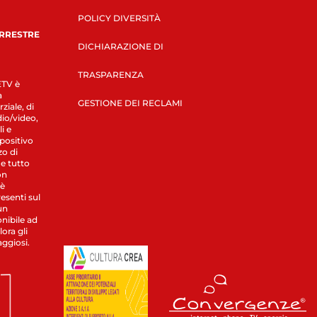
POLICY DIVERSITÀ
ERRESTRE
DICHIARAZIONE DI
TRASPARENZA
LETV è
a
GESTIONE DEI RECLAMI
ziale, di
dio/video,
i e
spositivo
zo di
 e tutto
on
 è
esenti sul
un
nibile ad
ora gli
aggiosi.