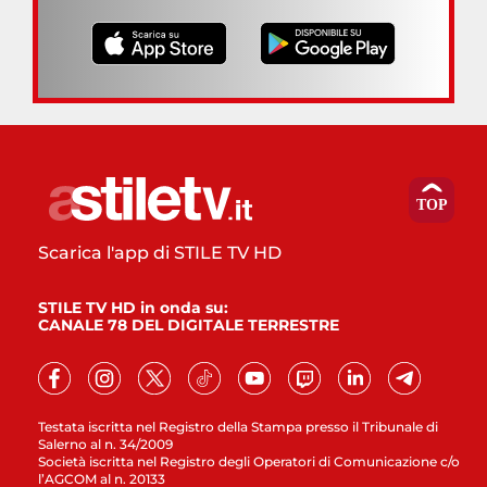
Scarica l'app di STILE TV HD
STILE TV HD in onda su:
CANALE 78 DEL DIGITALE TERRESTRE
Testata iscritta nel Registro della Stampa presso il Tribunale di
Salerno al n. 34/2009
Società iscritta nel Registro degli Operatori di Comunicazione c/o
l’AGCOM al n. 20133