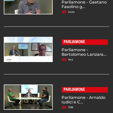
Parliamone - Gaetano
Fasolino g...
2434
PARLIAMONE
Parliamone -
Bartolomeo Lanzara...
944
PARLIAMONE
Parliamone - Arnaldo
Iudici e C...
1196