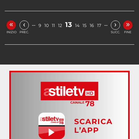
«
»
‹
›
13
…
…
9
10
11
12
14
15
16
17
INIZIO
PREC.
SUCC.
FINE
SCARICA
L’APP