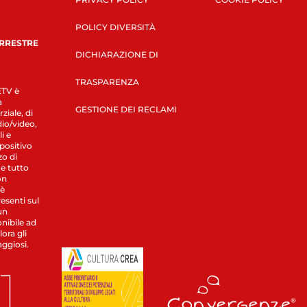
POLICY DIVERSITÀ
ERRESTRE
DICHIARAZIONE DI
TRASPARENZA
LETV è
a
GESTIONE DEI RECLAMI
ziale, di
dio/video,
i e
spositivo
zo di
 e tutto
on
 è
esenti sul
un
nibile ad
ora gli
aggiosi.