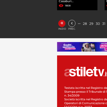
Casaburi...
1808
«
‹
…
28
29
30
31
INIZIO
PREC.
Testata iscritta nel Registro de
Stampa presso il Tribunale di 
n. 34/2009
Società iscritta nel Registro de
Operatori di Comunicazione c
l’AGCOM al n. 20133