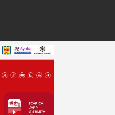
SCARICA
L’APP
di STILETV