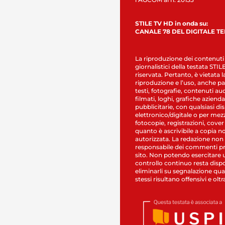
STILE TV HD in onda su:
CANALE 78 DEL DIGITALE T
La riproduzione dei contenuti
giornalistici della testata STI
riservata. Pertanto, è vietata l
riproduzione e l’uso, anche par
testi, fotografie, contenuti au
filmati, loghi, grafiche aziendal
pubblicitarie, con qualsiasi di
elettronico/digitale o per mez
fotocopie, registrazioni, cover
quanto è ascrivibile a copia n
autorizzata. La redazione non
responsabile dei commenti pr
sito. Non potendo esercitare 
controllo continuo resta dispo
eliminarli su segnalazione qual
stessi risultano offensivi e oltr