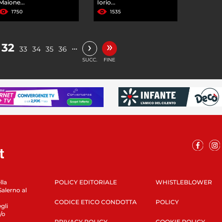
Maione...
Iorio...
1750
1535
»
›
32
…
33
34
35
36
SUCC.
FINE
lla
POLICY EDITORIALE
WHISTLEBLOWER
Salerno al
CODICE ETICO CONDOTTA
POLICY
gli
/o
PRIVACY POLICY
COOKIE POLICY