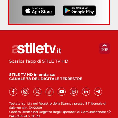
Scarica l'app di STILE TV HD
STILE TV HD in onda su:
CANALE 78 DEL DIGITALE TERRESTRE
Testata iscritta nel Registro della Stampa presso il Tribunale di
Salerno al n. 34/2009
Società iscritta nel Registro degli Operatori di Comunicazione c/o
l’AGCOM al n. 20133