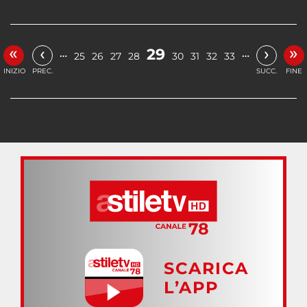
«
»
‹
›
29
…
…
25
26
27
28
30
31
32
33
INIZIO
PREC.
SUCC.
FINE
SCARICA
L’APP