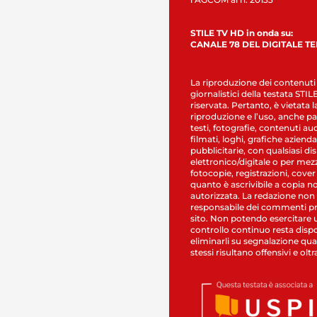
STILE TV HD in onda su:
CANALE 78 DEL DIGITALE T
La riproduzione dei contenuti
giornalistici della testata STI
riservata. Pertanto, è vietata l
riproduzione e l’uso, anche par
testi, fotografie, contenuti au
filmati, loghi, grafiche aziendal
pubblicitarie, con qualsiasi di
elettronico/digitale o per mez
fotocopie, registrazioni, cover
quanto è ascrivibile a copia n
autorizzata. La redazione non
responsabile dei commenti pr
sito. Non potendo esercitare 
controllo continuo resta dispo
eliminarli su segnalazione qual
stessi risultano offensivi e oltr