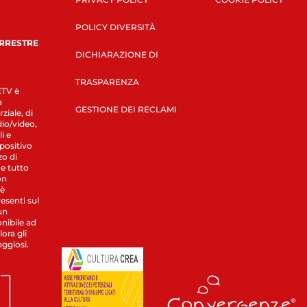
POLICY DIVERSITÀ
ERRESTRE
DICHIARAZIONE DI
TRASPARENZA
LETV è
a
GESTIONE DEI RECLAMI
ziale, di
dio/video,
i e
spositivo
zo di
 e tutto
on
 è
esenti sul
un
nibile ad
ora gli
aggiosi.