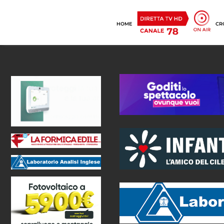
HOME
CR