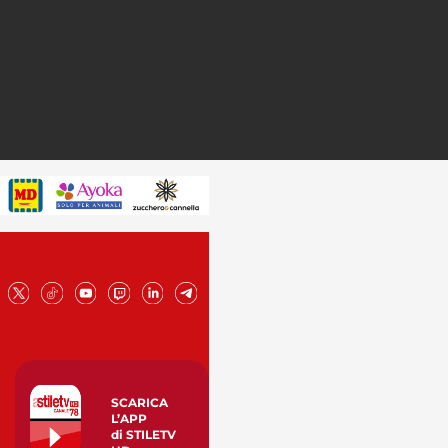
SCARICA
L’APP
di STILETV