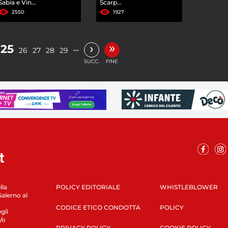
Sabia e Vin...
Scarp...
2550
1927
»
›
25
…
26
27
28
29
SUCC.
FINE
lla
POLICY EDITORIALE
WHISTLEBLOWER
Salerno al
CODICE ETICO CONDOTTA
POLICY
gli
/o
PRIVACY POLICY
COOKIE POLICY